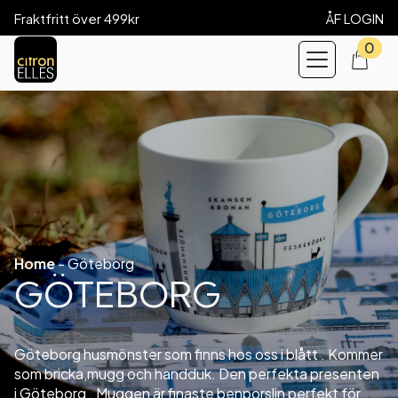
Fraktfritt över 499kr
ÅF LOGIN
0
Home
-
Göteborg
GÖTEBORG
Göteborg husmönster som finns hos oss i blått . Kommer
som bricka,mugg och handduk. Den perfekta presenten
i Göteborg . Muggen är finaste benporslin perfekt för