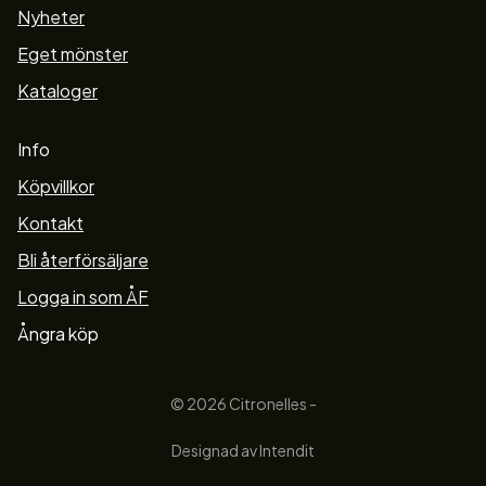
Nyheter
Eget mönster
Kataloger
Info
Köpvillkor
Kontakt
Bli återförsäljare
Logga in som ÅF
Ångra köp
© 2026 Citronelles -
Designad av Intendit