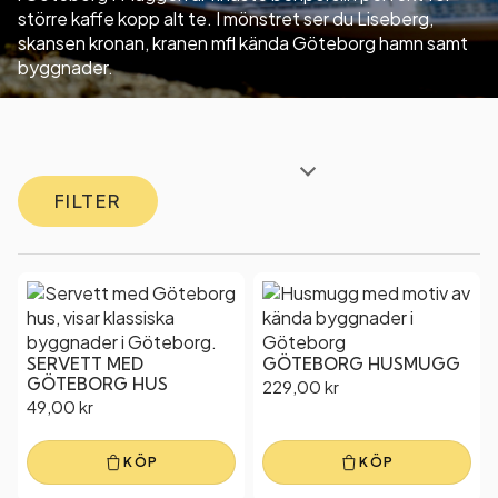
större kaffe kopp alt te. I mönstret ser du Liseberg,
skansen kronan, kranen mfl kända Göteborg hamn samt
byggnader.
FILTER
SERVETT MED
GÖTEBORG HUSMUGG
GÖTEBORG HUS
229,00
kr
49,00
kr
KÖP
KÖP