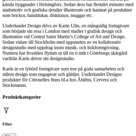
kända byggnader i Helsingfors. Sedan dess har flertalet mönster med
stadsmotiv och grafiska detaljer illustrerats och hamnat på produkter
som brickor, handdukar, disktrasor, muggar etc.
Underlandet Design drivs av Karin Ulin, en mångsidig formgivare
som började sin resa i London med studier i grafisk design och
illustration vid Central Saint Martin’s College of Art and Design.
Sedan vidare till Stockholm med uppstarten av en kollaborativ
designstudio med uppdrag inom musik- och bokformgivning.
Numera har livsstilen flyttats ut till en ö mitt i Göteborgs skärgård
varifrån Karin driver sin designstudio.
Karin är en lyhörd formgivare som tror på goda samarbeten och
stilren design som engagerar och glädjer. Underlandet Designs
produkter för Citronelles finns bl.a hos Åhléns, Cervera och
Stockmanns.
Produktkategorier
Filter