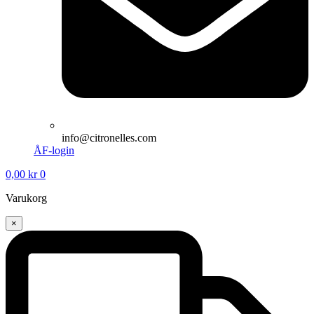
info@citronelles.com
ÅF-login
0,00
kr
0
Varukorg
×