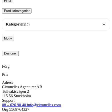
Filter
Produktkategorier
Kategorier
(15)
Brickor
35
Motiv
Dalahäst motiv
17
Designer
Disktrasor
25
Förg
Pris
FIKA orginal
16
Adress
Citronelles Agenturer AB
Kökshanddukar
30
Tullvaktsvägen 2
115 56 Stockholm
Support
Muggar
33
08 – 626 90 40
info@citronelles.com
Org 5568764327