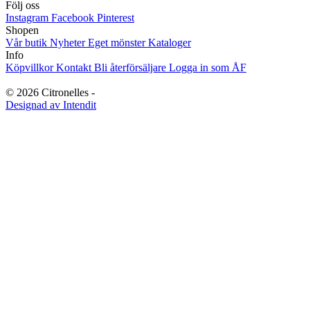
Följ oss
Originella Original
11
Instagram
Facebook
Pinterest
Shopen
OUTLET
35
Vår butik
Nyheter
Eget mönster
Kataloger
Info
Köpvillkor
Kontakt
Bli återförsäljare
Logga in som ÅF
Övrigt
3
Ångra köp
© 2026 Citronelles -
Designad av Intendit
Produkter med Husmönster
41
↑ Upp
↓ Ner
Servetter
10
Sommar
21
Svenska souvenirer
51
Vinter
18
Wiliam Morris
9