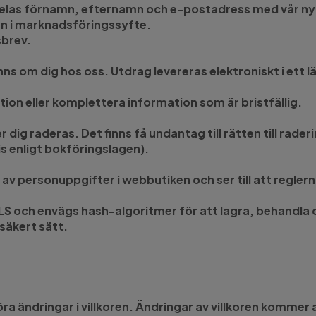
delas förnamn, efternamn och e-postadress med vår nyh
n i marknadsföringssyfte.
sbrev.
inns om dig hos oss. Utdrag levereras elektroniskt i ett 
tion eller komplettera information som är bristfällig.
ig raderas. Det finns få undantag till rätten till raderi
is enligt bokföringslagen).
 av personuppgifter i webbutiken och ser till att reglern
LS och envägs hash-algoritmer för att lagra, behandl
säkert sätt.
göra ändringar i villkoren. Ändringar av villkoren komme