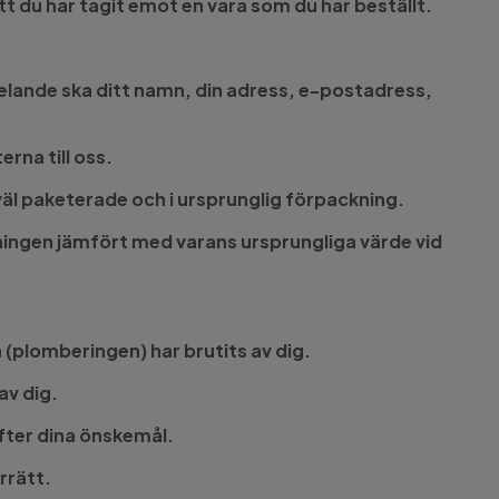
t du har tagit emot en vara som du har beställt.
delande ska ditt namn, din adress, e-postadress,
na till oss.
väl paketerade och i ursprunglig förpackning.
ingen jämfört med varans ursprungliga värde vid
 (plomberingen) har brutits av dig.
av dig.
efter dina önskemål.
rrätt.