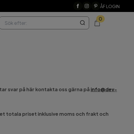
ÅF LOGIN
0
ittar svar på här kontakta oss gärna på
info@dev-
det totala priset inklusive moms och frakt och