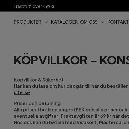
Fraktfritt över 499kr
PRODUKTER
KATALOGER
OM OSS
KONTAKT
KÖPVILLKOR – KO
Köpvillkor & Säkerhet
Här kan du läsa om hur det går till när du beställe
site.se
Priser och betalning
Alla priser i butiken anges i SEK och alla priser 
eventuella avgifter. Fraktavgiften är 69 kr när de
Hos oss kan du betala med Visakort, Mastercard el