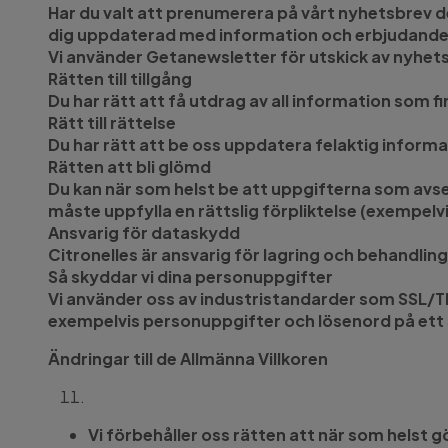
Har du valt att prenumerera på vårt nyhetsbrev 
dig uppdaterad med information och erbjudande
Vi använder Getanewsletter för utskick av nyhet
Rätten till tillgång
Du har rätt att få utdrag av all information som f
Rätt till rättelse
Du har rätt att be oss uppdatera felaktig informa
Rätten att bli glömd
Du kan när som helst be att uppgifterna som avser d
måste uppfylla en rättslig förpliktelse (exempelv
Ansvarig för dataskydd
Citronelles är ansvarig för lagring och behandling
Så skyddar vi dina personuppgifter
Vi använder oss av industristandarder som SSL/T
exempelvis personuppgifter och lösenord på ett 
Ändringar till de Allmänna Villkoren
Vi förbehåller oss rätten att när som helst 