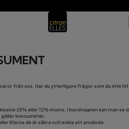
NSUMENT
r varor från oss. Har du ytterligare frågor som du inte h
är inklusive 25% eller 12% moms. I kundvagnen kan man se 
t gäller konsumeter.
ler Klarna de är säkra och enkla att använda.