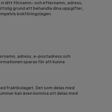
ar vi ditt förnamn- och efternamn, adress,
ttslig grund att behandla dina uppgifter,
exempelvis bokföringslagen.
, efternamn, adress, e-postadress och
 Informationen sparas för att kunna
n med fraktbolaget. Det som delas med
lnummer kan även komma att delas med