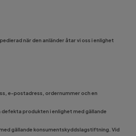
xpedierad när den anländer åtar vi oss i enlighet
ress, e-postadress, ordernummer och en
en defekta produkten i enlighet med gällande
ghet med gällande konsumentskyddslagstiftning. Vid