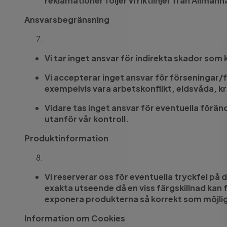
reklamationer följer vi riktlinjer från Allm
Ansvarsbegränsning
Vi tar inget ansvar för indirekta skador so
Vi accepterar inget ansvar för förseningar/
exempelvis vara arbetskonflikt, eldsvåda, kr
Vidare tas inget ansvar för eventuella för
utanför vår kontroll.
Produktinformation
Vi reserverar oss för eventuella tryckfel på
exakta utseende då en viss färgskillnad kan
exponera produkterna så korrekt som möjlig
Information om Cookies