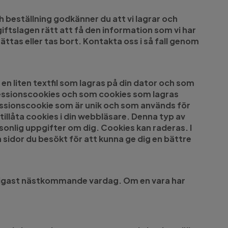
 beställning godkänner du att vi lagrar och
iftslagen rätt att få den information som vi har
ättas eller tas bort. Kontakta oss i så fall genom
en liten textfil som lagras på din dator och som
 sessionscookies och som cookies som lagras
sessionscookie som är unik och som används för
llåta cookies i din webbläsare. Denna typ av
onlig uppgifter om dig. Cookies kan raderas. I
 sidor du besökt för att kunna ge dig en bättre
 tidigast nästkommande vardag. Om en vara har