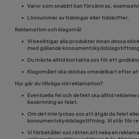
Varor som snabbt kan försämras, exempelvi
Lösnummer av tidningar eller tidskrifter.
Reklamation och klagomål
Vi besiktigar alla produkter innan dessa skick
med gällande konsumentskyddslagstiftning a
Du måste alltid kontakta oss för ett godkän
Klagomålet ska skickas omedelbart efter at
Hur går du tillväga vid reklamation?
Eventuella fel och defekt ska alltid reklamera
beskrivning av felet.
Om det inte lyckas oss att åtgärda felet elle
konsumentskyddslagstiftning. Vi står för r
Vi förbehåller oss rätten att neka en reklam