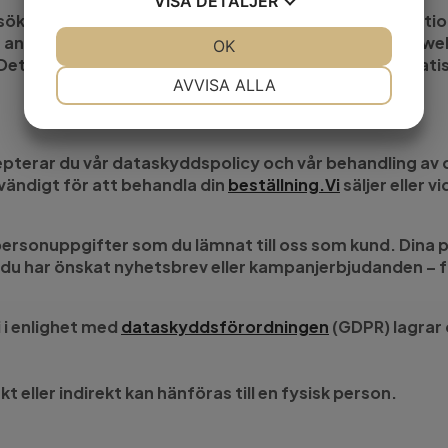
VISA
DETALJER
esökare på en webbplats i integritetssyfte få informati
en användares surfande. Cookie är en liten textfil som w
JA
NEJ
OK
JA
NEJ
er. Det går att ställa in sin webbläsare så att den automa
NÖDVÄNDIG
INSTÄLLNINGAR
AVVISA ALLA
JA
NEJ
JA
NEJ
MARKNADSFÖRING
STATISTIK
pterar du vår dataskyddspolicy och vår behandling av d
dvändigt för att behandla din
beställning.Vi
säljer eller v
 personuppgifter som du lämnat till oss som kund. Dina
 då du har önskat nyhetsbrev eller kampanjerbjudanden 
 i enlighet med
dataskyddsförordningen
(GDPR) lagrar 
 eller indirekt kan hänföras till en fysisk person.