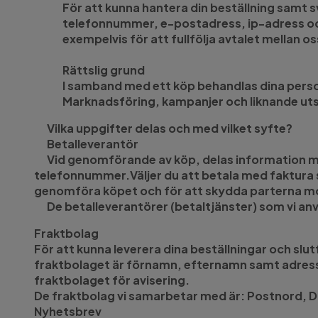
För att kunna hantera din beställning samt sv
telefonnummer, e-postadress, ip-adress och k
exempelvis för att fullfölja avtalet mellan os
Rättslig grund
I samband med ett köp behandlas dina person
Marknadsföring, kampanjer och liknande uts
Vilka uppgifter delas och med vilket syfte?
Betalleverantör
Vid genomförande av köp, delas information m
telefonnummer.Väljer du att betala med faktu
genomföra köpet och för att skydda parterna m
De betalleverantörer (betaltjänster) som vi anvä
Fraktbolag
För att kunna leverera dina beställningar och sl
fraktbolaget är förnamn, efternamn samt adres
fraktbolaget för avisering.
De fraktbolag vi samarbetar med är: Postnord, D
Nyhetsbrev