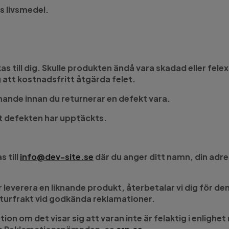
s livsmedel.
as till dig. Skulle produkten ändå vara skadad eller fele
tt kostnadsfritt åtgärda felet.
nande innan du returnerar en defekt vara.
t defekten har upptäckts.
s till
info@dev-site.se
där du anger ditt namn, din ad
r leverera en liknande produkt, återbetalar vi dig för d
eturfrakt vid godkända reklamationer.
ation om det visar sig att varan inte är felaktig i enli