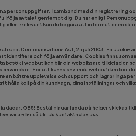
ina personuppgifter. I samband med din registrering och
fullfölja avtalet gentemot dig. Du har enligt Personuppg
ig eller irrelevant kan du begära att informationen ska r
ctronic Communications Act, 25 juli 2003. En cookie är 
 att identifiera och följa användare. Cookies finns som
ta besök i webbutiken blir din webbläsare tilldelad en 
 användare. För att kunna använda webbutiken bör du ti
e en bättre upplevelse och support och lagrar inga pers
hålla koll på din kundvagn, dina inställningar och vilka
fria dagar. OBS! Beställningar lagda på helger skickas
ve vara eller så blir du kontaktad av oss.