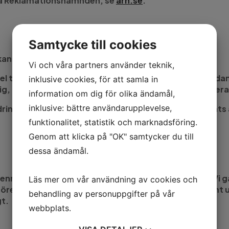
änna Reklamationsnämnden, se
arn.se
.
Samtycke till cookies
m kan uppstå på grund av produkten.
Vi och våra partners använder teknik,
fel till följd av omständigheter utanför företagets rå
inklusive cookies, för att samla in
ig, myndighetsbeslut, förminskad eller utebliven levera
information om dig för olika ändamål,
inklusive: bättre användarupplevelse,
ändringar på produkter/produktegenskaper som ändrats 
funktionalitet, statistik och marknadsföring.
Genom att klicka på "OK" samtycker du till
dessa ändamål.
 denna webbplats samt slutförsäljning av produkter. Vi 
Läs mer om vår användning av cookies och
 förekomma beroende på bildskärm, fotokvalitet samt upp
behandling av personuppgifter på vår
t.
webbplats.