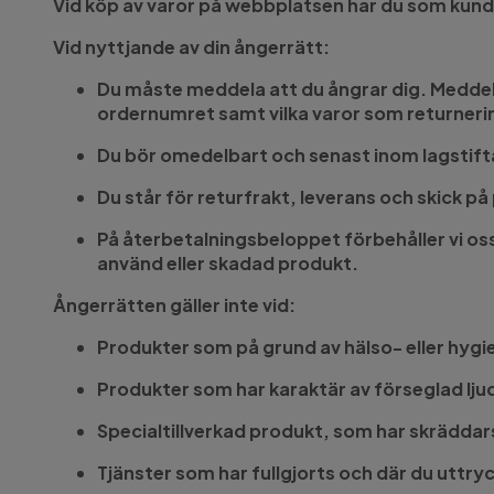
Vid köp av varor på webbplatsen har du som kund e
Vid nyttjande av din ångerrätt:
Du måste meddela att du ångrar dig. Meddela
ordernumret samt vilka varor som returnerin
Du bör omedelbart och senast inom lagstift
Du står för returfrakt, leverans och skick p
På återbetalningsbeloppet förbehåller vi o
använd eller skadad produkt.
Ångerrätten gäller inte vid:
Produkter som på grund av hälso- eller hygie
Produkter som har karaktär av förseglad ljud
Specialtillverkad produkt, som har skräddarsy
Tjänster som har fullgjorts och där du uttryc