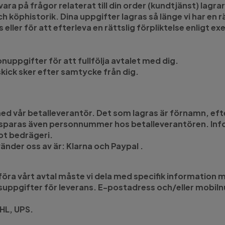
ara på frågor relaterat till din order (kundtjänst) lagr
öphistorik. Dina uppgifter lagras så länge vi har en rä
s eller för att efterleva en rättslig förpliktelse enligt 
uppgifter för att fullfölja avtalet med dig.
kick sker efter samtycke från dig.
ed vår betalleverantör. Det som lagras är förnamn
ra sparas även personnummer hos betalleverantören.
ot bedrägeri.
nder oss av är: Klarna och Paypal .
utföra vårt avtal måste vi dela med specifik informatio
suppgifter för leverans. E-postadress och/eller mobi
HL, UPS.