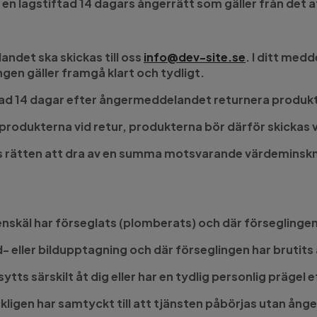
n lagstiftad 14 dagars ångerrätt som gäller från det at
ndet ska skickas till oss
info@dev-site.se
. I ditt med
gen gäller framgå klart och tydligt.
ad 14 dagar efter ångermeddelandet returnera produkter
å produkterna vid retur, produkterna bör därför skickas 
ss rätten att dra av en summa motsvarande värdeminskn
nskäl har förseglats (plomberats) och där förseglingen
- eller bildupptagning och där förseglingen har brutits 
tts särskilt åt dig eller har en tydlig personlig prägel 
kligen har samtyckt till att tjänsten påbörjas utan ånge