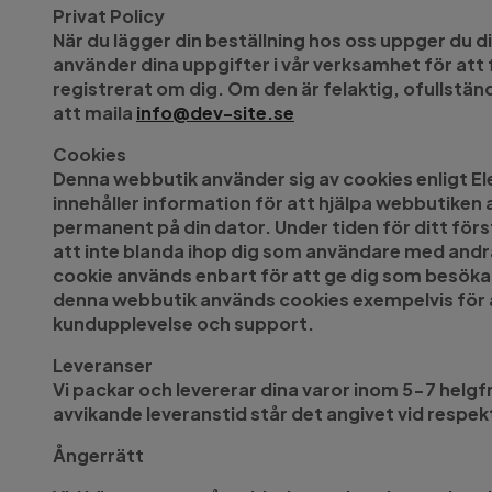
Privat Policy
När du lägger din beställning hos oss uppger du d
använder dina uppgifter i vår verksamhet för att 
registrerat om dig. Om den är felaktig, ofullständ
att maila
info@dev-site.se
Cookies
Denna webbutik använder sig av cookies enligt Ele
innehåller information för att hjälpa webbutiken
permanent på din dator. Under tiden för ditt förs
att inte blanda ihop dig som användare med andra
cookie används enbart för att ge dig som besökar
denna webbutik används cookies exempelvis för att 
kundupplevelse och support.
Leveranser
Vi packar och levererar dina varor inom 5-7 helg
avvikande leveranstid står det angivet vid respekti
Ångerrätt