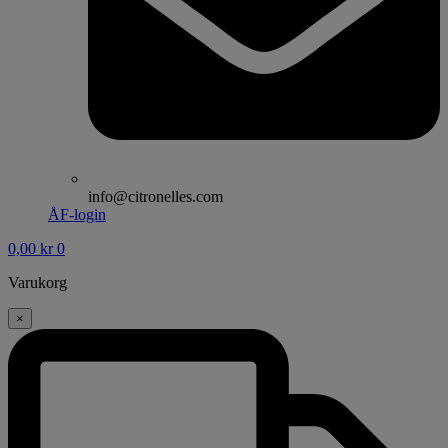
info@citronelles.com
ÅF-login
0,00
kr
0
Varukorg
×