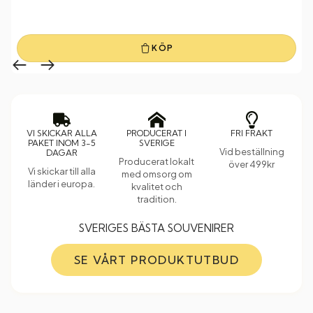
KÖP
VI SKICKAR ALLA
PRODUCERAT I
FRI FRAKT
PAKET INOM 3-5
SVERIGE
Vid beställning
DAGAR
Producerat lokalt
över 499kr
Vi skickar till alla
med omsorg om
länder i europa.
kvalitet och
tradition.
SVERIGES BÄSTA SOUVENIRER
SE VÅRT PRODUKTUTBUD