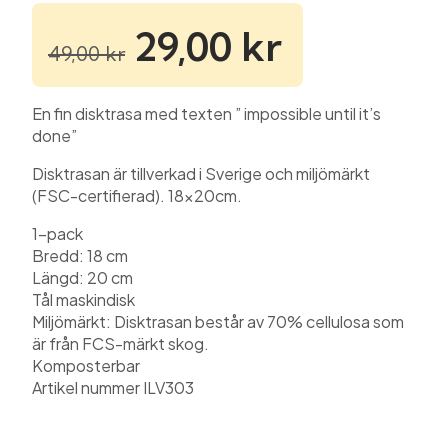
29,00
kr
49,00
kr
En fin disktrasa med texten ” impossible until it’s
done”
Disktrasan är tillverkad i Sverige och miljömärkt
(FSC-certifierad). 18x20cm.
1-pack
Bredd: 18 cm
Längd: 20 cm
Tål maskindisk
Miljömärkt: Disktrasan består av 70% cellulosa som
är från FCS-märkt skog.
Komposterbar
Artikel nummer ILV303