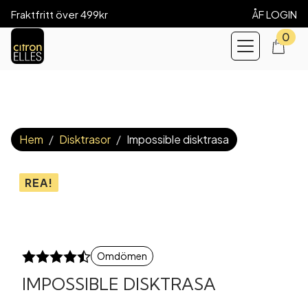
Fraktfritt över 499kr
ÅF LOGIN
0
Hem
Disktrasor
Impossible disktrasa
REA!
Omdömen
IMPOSSIBLE DISKTRASA