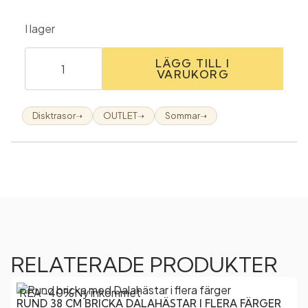
I lager
Impossible
disktrasa
LÄGG TILL I
mängd
VARUKORG
Disktrasor
OUTLET
Sommar
➝
➝
➝
RELATERADE PRODUKTER
REA -40%
Ny inkommet
RUND 38 CM BRICKA DALAHÄSTAR I FLERA FÄRGER