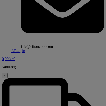
info@citronelles.com
ÅF-login
0,00
kr
0
Varukorg
×