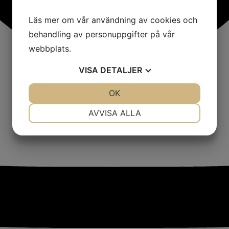
Läs mer om vår användning av cookies och
behandling av personuppgifter på vår
webbplats.
VISA
DETALJER
JA
NEJ
OK
JA
NEJ
NÖDVÄNDIG
INSTÄLLNINGAR
AVVISA ALLA
JA
NEJ
JA
NEJ
MARKNADSFÖRING
STATISTIK