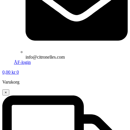
info@citronelles.com
ÅF-login
0,00
kr
0
Varukorg
×