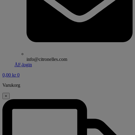
info@citronelles.com
ÅF-login
0,00
kr
0
Varukorg
×