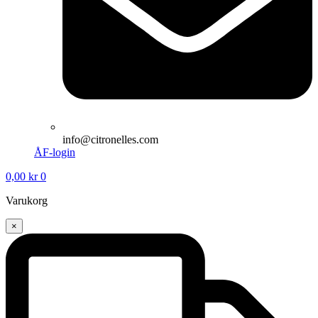
info@citronelles.com
ÅF-login
0,00
kr
0
Varukorg
×