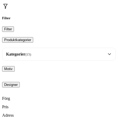
Filter
Filter
Produktkategorier
Kategorier
(15)
Brickor
35
Motiv
Dalahäst motiv
17
Designer
Disktrasor
25
Förg
Pris
FIKA orginal
16
Adress