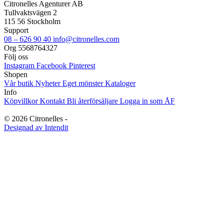
Citronelles Agenturer AB
Kökshanddukar
30
Tullvaktsvägen 2
115 56 Stockholm
Support
Muggar
33
08 – 626 90 40
info@citronelles.com
Org 5568764327
Följ oss
Originella Original
11
Instagram
Facebook
Pinterest
Shopen
OUTLET
35
Vår butik
Nyheter
Eget mönster
Kataloger
Info
Köpvillkor
Kontakt
Bli återförsäljare
Logga in som ÅF
Övrigt
3
Ångra köp
© 2026 Citronelles -
Designad av Intendit
Produkter med Husmönster
41
↑ Upp
↓ Ner
Servetter
10
Sommar
21
Svenska souvenirer
51