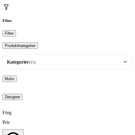
Filter
Filter
Produktkategorier
Kategorier
(15)
Brickor
33
Motiv
Dalahäst motiv
17
Designer
Disktrasor
25
Förg
Pris
FIKA orginal
16