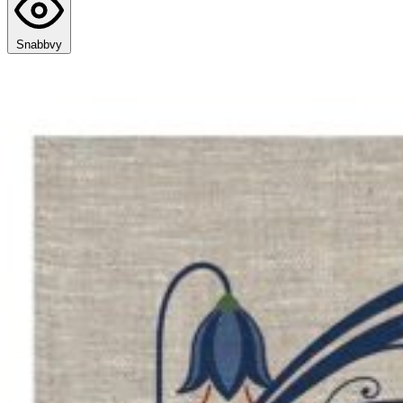
Kökshanddukar
30
Snabbvy
Muggar
33
Originella Original
11
OUTLET
35
Övrigt
3
Produkter med Husmönster
41
↑ Upp
↓ Ner
Servetter
10
Sommar
21
Svenska souvenirer
51