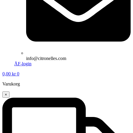
info@citronelles.com
ÅF-login
0,00
kr
0
Varukorg
×