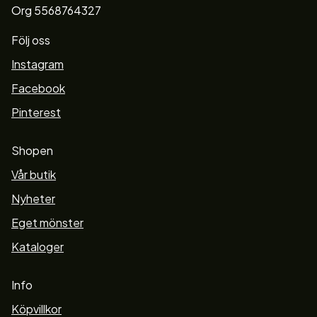
Org 5568764327
Följ oss
Instagram
Facebook
Pinterest
Shopen
Vår butik
Nyheter
Eget mönster
Kataloger
Info
Köpvillkor