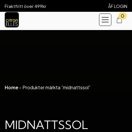
Fraktfritt över 499kr
ÅF LOGIN
0
Home
-
Produkter märkta ”midnattssol”
MIDNATTSSOL