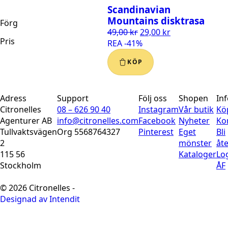
Scandinavian
Mountains disktrasa
Förg
Kökshanddukar
30
49,00
kr
29,00
kr
Pris
REA -41%
Muggar
33
KÖP
Originella
11
Original
Adress
Support
Följ oss
Shopen
In
OUTLET
35
Citronelles
08 – 626 90 40
Instagram
Vår butik
Köp
Agenturer AB
info@citronelles.com
Facebook
Nyheter
Ko
Tullvaktsvägen
Org 5568764327
Pinterest
Eget
Bli
Övrigt
3
2
mönster
åte
115 56
Kataloger
Lo
Produkter med
41
Stockholm
ÅF
Husmönster
↑ Upp
↓ Ner
Ån
© 2026 Citronelles -
Servetter
10
Designad av Intendit
Sommar
21