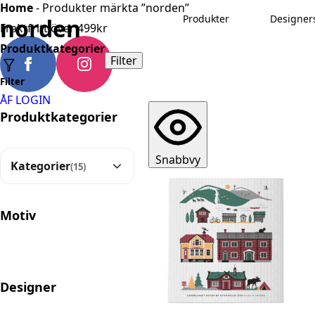
Home
-
Produkter märkta ”norden”
Produkter
Designer
norden
Fraktfritt över 499kr
Produktkategorier
Filter
Filter
ÅF LOGIN
Produktkategorier
Snabbvy
Kategorier
(15)
Brickor
35
Motiv
Dalahäst motiv
17
Disktrasor
25
Designer
FIKA orginal
16