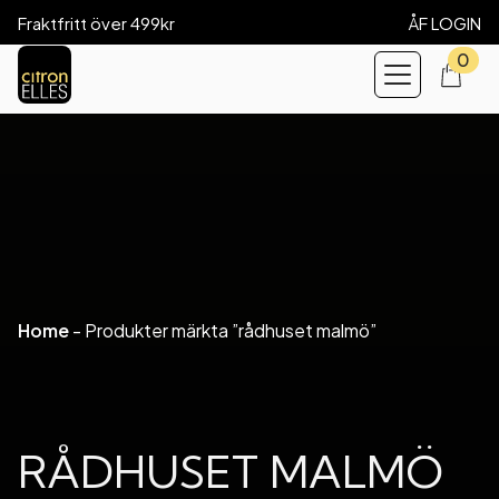
Fraktfritt över 499kr
ÅF LOGIN
0
Home
-
Produkter märkta ”rådhuset malmö”
RÅDHUSET MALMÖ