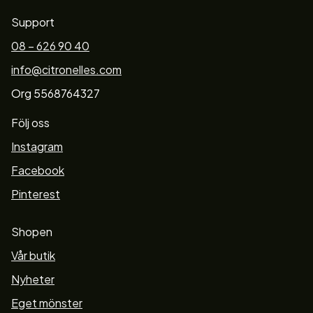
Support
08 – 626 90 40
info@citronelles.com
Org 5568764327
Följ oss
Instagram
Facebook
Pinterest
Shopen
Vår butik
Nyheter
Eget mönster