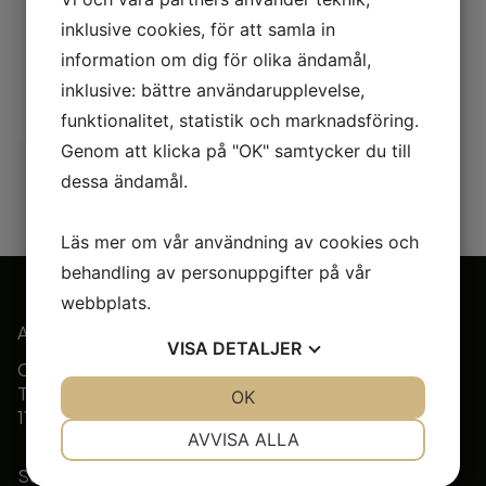
SWEDEN TRADITIONER
DISKTRASA
inklusive cookies, för att samla in
49,00
kr
information om dig för olika ändamål,
inklusive: bättre användarupplevelse,
KÖP
funktionalitet, statistik och marknadsföring.
Genom att klicka på "OK" samtycker du till
dessa ändamål.
Läs mer om vår användning av cookies och
behandling av personuppgifter på vår
webbplats.
Adress
VISA
DETALJER
Citronelles Agenturer AB
Tullvaktsvägen 2
JA
NEJ
OK
JA
NEJ
115 56 Stockholm
NÖDVÄNDIG
INSTÄLLNINGAR
AVVISA ALLA
Support
JA
NEJ
JA
NEJ