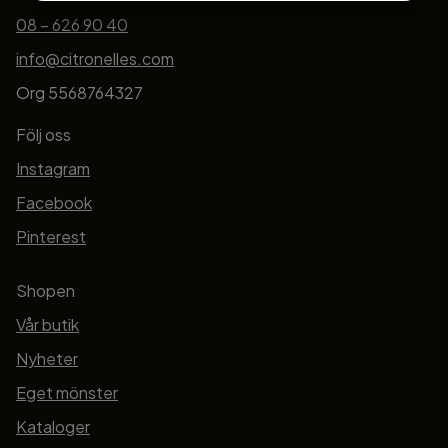
MARKNADSFÖRING
STATISTIK
08 – 626 90 40
info@citronelles.com
Org 5568764327
Följ oss
Instagram
Facebook
Pinterest
Shopen
Vår butik
Nyheter
Eget mönster
Kataloger