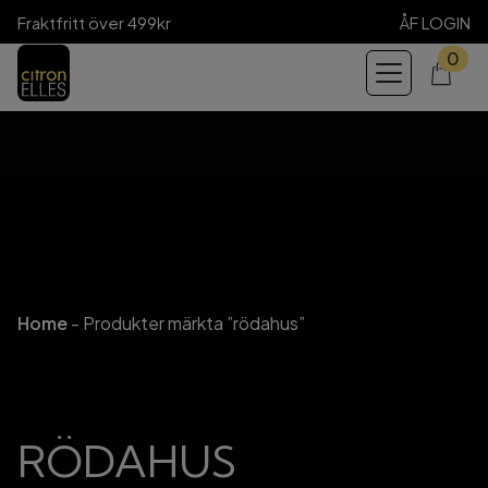
Fraktfritt över 499kr
ÅF LOGIN
0
Home
-
Produkter märkta ”rödahus”
RÖDAHUS