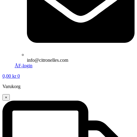
info@citronelles.com
ÅF-login
0,00
kr
0
Varukorg
×