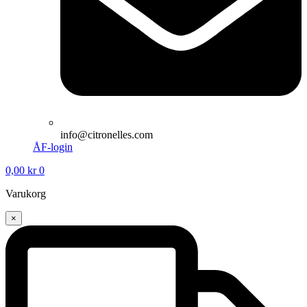
info@citronelles.com
ÅF-login
0,00
kr
0
Varukorg
×